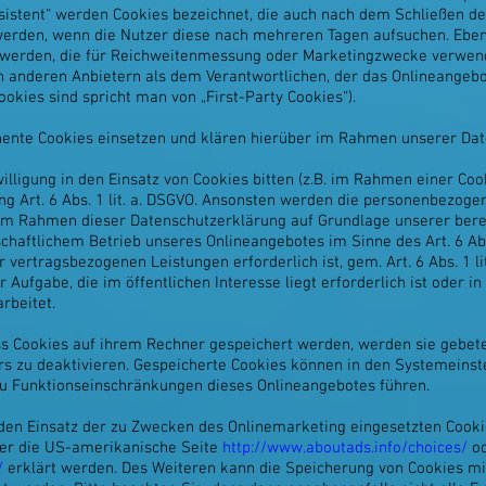
sistent“ werden Cookies bezeichnet, die auch nach dem Schließen de
 werden, wenn die Nutzer diese nach mehreren Tagen aufsuchen. Ebe
 werden, die für Reichweitenmessung oder Marketingzwecke verwend
n anderen Anbietern als dem Verantwortlichen, der das Onlineangeb
ookies sind spricht man von „First-Party Cookies“).
nte Cookies einsetzen und klären hierüber im Rahmen unserer Dat
lligung in den Einsatz von Cookies bitten (z.B. im Rahmen einer Cooki
ng Art. 6 Abs. 1 lit. a. DSGVO. Ansonsten werden die personenbezog
m Rahmen dieser Datenschutzerklärung auf Grundlage unserer berech
chaftlichem Betrieb unseres Onlineangebotes im Sinne des Art. 6 Abs.
vertragsbezogenen Leistungen erforderlich ist, gem. Art. 6 Abs. 1 li
ufgabe, die im öffentlichen Interesse liegt erforderlich ist oder in
arbeitet.
ass Cookies auf ihrem Rechner gespeichert werden, werden sie gebet
s zu deaktivieren. Gespeicherte Cookies können in den Systemeinst
zu Funktionseinschränkungen dieses Onlineangebotes führen.
den Einsatz der zu Zwecken des Onlinemarketing eingesetzten Cookies
über die US-amerikanische Seite
http://www.aboutads.info/choices/
od
/
erklärt werden. Des Weiteren kann die Speicherung von Cookies mi