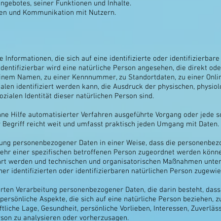
ngebotes, seiner Funktionen und Inhalte.
en und Kommunikation mit Nutzern.
 Informationen, die sich auf eine identifizierte oder identifizierbar
identifizierbar wird eine natürliche Person angesehen, die direkt ode
inem Namen, zu einer Kennnummer, zu Standortdaten, zu einer Onlin
n identifiziert werden kann, die Ausdruck der physischen, physiolo
sozialen Identität dieser natürlichen Person sind.
 ohne Hilfe automatisierter Verfahren ausgeführte Vorgang oder je
Begriff reicht weit und umfasst praktisch jeden Umgang mit Daten.
tung personenbezogener Daten in einer Weise, dass die personenbe
mehr einer spezifischen betroffenen Person zugeordnet werden könne
rt werden und technischen und organisatorischen Maßnahmen unterli
er identifizierten oder identifizierbaren natürlichen Person zugewi
sierten Verarbeitung personenbezogener Daten, die darin besteht, da
rsönliche Aspekte, die sich auf eine natürliche Person beziehen, 
ftliche Lage, Gesundheit, persönliche Vorlieben, Interessen, Zuverläss
rson zu analysieren oder vorherzusagen.