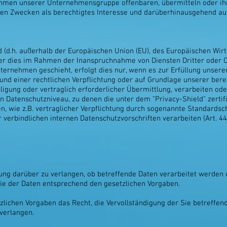
hmen unserer Unternehmensgruppe offenbaren, übermitteln oder ihne
ven Zwecken als berechtigtes Interesse und darüberhinausgehend au
nd (d.h. außerhalb der Europäischen Union (EU), des Europäischen Wi
er dies im Rahmen der Inanspruchnahme von Diensten Dritter oder O
rnehmen geschieht, erfolgt dies nur, wenn es zur Erfüllung unserer 
rund einer rechtlichen Verpflichtung oder auf Grundlage unserer bere
ligung oder vertraglich erforderlicher Übermittlung, verarbeiten ode
n Datenschutzniveau, zu denen die unter dem "Privacy-Shield" zertif
n, wie z.B. vertraglicher Verpflichtung durch sogenannte Standard
r verbindlichen internen Datenschutzvorschriften verarbeiten (Art. 4
gung darüber zu verlangen, ob betreffende Daten verarbeitet werden
ie der Daten entsprechend den gesetzlichen Vorgaben.
lichen Vorgaben das Recht, die Vervollständigung der Sie betreffen
verlangen.