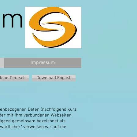
om
Impressum
load Deutsch
Download English
onenbezogenen Daten (nachfolgend kurz
der mit ihm verbundenen Webseiten,
folgend gemeinsam bezeichnet als
twortlicher“ verweisen wir auf die